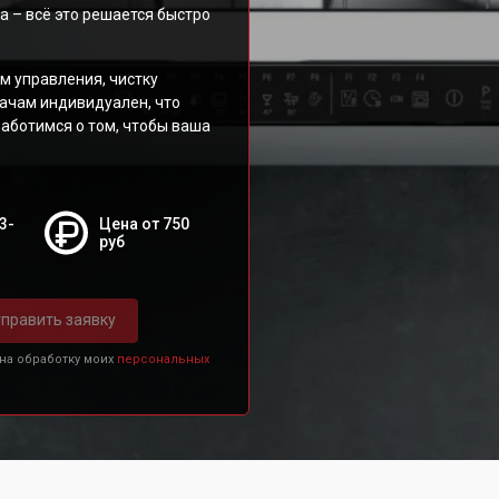
а – всё это решается быстро
м управления, чистку
дачам индивидуален, что
заботимся о том, чтобы ваша
3-
Цена от 750
руб
править заявку
 на обработку моих
персональных