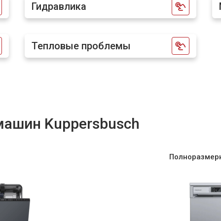
Гидравлика
от 60 мин
о
Тепловые проблемы
от 40 мин
о
от 70 мин
о
ашин Kuppersbusch
от 50 мин
о
от 60 мин
о
Полноразмер
от 40 мин
о