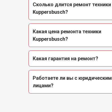
Замена датчика мутности
Сколько длится ремонт техники
Kuppersbusch?
Замена датчика соли
Какая цена ремонта техники
Замена заливного клапана
Kuppersbusch?
Замена расходомера
Какая гарантия на ремонт?
Замена разбрызгивателя
Работаете ли вы с юридическим
лицами?
Замена пускового конденсатора ци
Замена проточного нагревательног