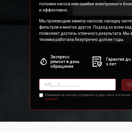
поломки насоса или ошибки электронного блок
и эффективно.
Мы производим замену насосов, наладку систе
фильтров и многое другое. Подход ко всем за
позволяет достичь отличного результата. Мы 
техника работала безупречно долгие годы.
Экспресс
Гарантия до 
ремонт в день
х лет
обращения
От
Нажимая на кнопку отправить я даю свое согласие
данных.