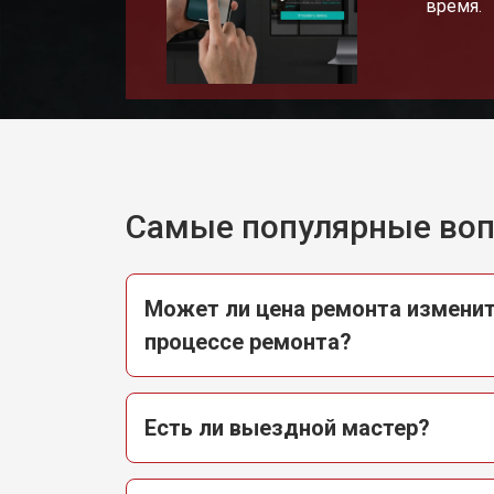
время.
Ремонт/замена датчика температу
Замена замка посудомоечной маш
Ремонт электропроводки
Самые популярные во
Замена шнура питания
Может ли цена ремонта изменит
процессе ремонта?
Корпусный ремонт (замена резинок,
Есть ли выездной мастер?
Ремонт платы управления (восстан