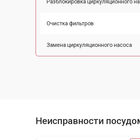
Разблокировка циркуляционного н
Очистка фильтров
Замена циркуляционного насоса
Замена улитки посудомоечной ма
Замена сливного шланга
Замена сливного насоса
Неисправности посудо
Ремонт или замена патрубка