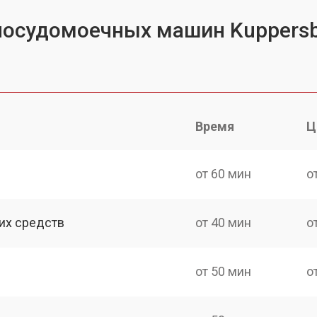
 посудомоечных машин Kuppers
Время
Ц
от 60 мин
о
их средств
от 40 мин
о
от 50 мин
о