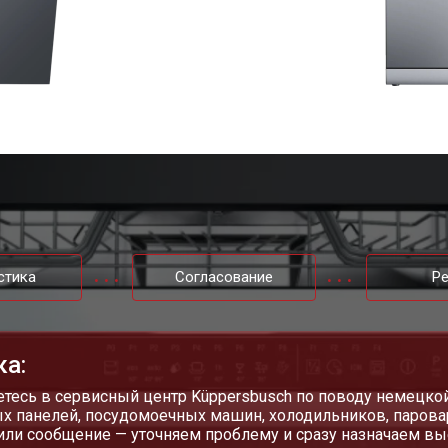
 от протечек
от 70 мин
о
цы
от 40 мин
о
ния
от 50 мин
о
от 50 мин
о
стика
Согласование
Р
от 60 мин
о
от 50 мин
о
ка:
тесь в сервисный центр Küppersbusch по поводу немецко
х панелей, посудомоечных машин, холодильников, парова
ы Kuppersbusch
от 70 мин
о
или сообщение — уточняем проблему и сразу назначаем вы