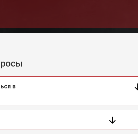
ры
от 50 мин
о
ины Kuppersbusch
от 60 мин
о
от 40 мин
о
просы
от 60 мин
о
ься в
 креплений, кнопок)
от 40 мин
о
овление)
от 80 мин
о