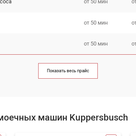
асоса
от 50 мин
о
от 50 мин
о
от 50 мин
о
шины Kuppersbusch
от 100 мин
о
Показать весь прайс
от 40 мин
о
от 60 мин
о
моечных машин Kuppersbusch
от 50 мин
о