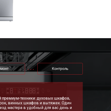
т 1800 ₽
Заказать
т 1200 ₽
Заказать
т 1100 ₽
Заказать
т 2450 ₽
Заказать
емонт
Контроль
т 1550 ₽
Заказать
т 2000 ₽
Заказать
й премиум-техники: духовых шкафов,
рок, винных шкафов и вытяжек. Один
т 1750 ₽
Заказать
езд мастера в удобный для вас день и